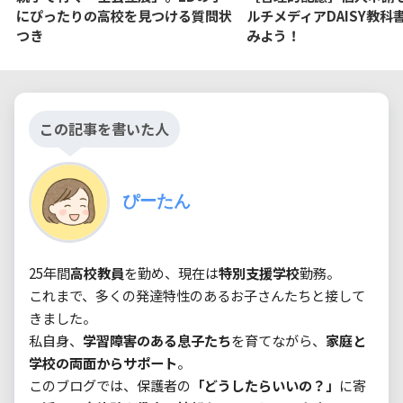
にぴったりの高校を見つける質問状
ルチメディアDAISY教科
つき
みよう！
この記事を書いた人
ぴーたん
25年間
高校教員
を勤め、現在は
特別支援学校
勤務。

これまで、多くの発達特性のあるお子さんたちと接して
きました。

私自身、
学習障害のある息子たち
を育てながら、
家庭と
学校の両面からサポート
。

このブログでは、保護者の
「どうしたらいいの？」
に寄