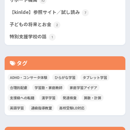
10
【kinlde】参照サイト／試し読み
7
子どもの将来とお金
2
特別支援学校の話
1
タグ
ADHD・コンサータ体験
ひらがな学習
タブレット学習
合理的配慮
学習塾・家庭教師
家庭学習アイデア
支援級への転籍
漢字学習
発達検査
算数・計算
英語学習
通級指導教室
高校受験LD対応