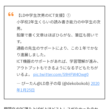
【LD中学生次男のICT支援】①
小学校2年生くらいの読み書き能力の中学生の次
男。
鉛筆で書く文章はほぼひらがな、筆圧も弱いで
す。
通級の先生のサポートにより、この１年でかな
り進展しました。
ICT機器のサポートがあれば、学習理解が進み、
アウトプットもできるようになる子どもたちが
いるよ。
pic.twitter.com/S9HFW4Owg0
— ぴーたん@LD息子の母 (@dekobokob)
2020
年1月25日
問題文のPC読み上げがよほどストレスがなかったのか、