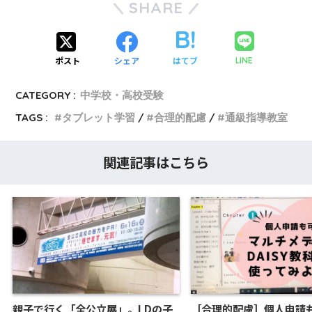
SHARE
ポスト
シェア
はてブ
LINE
CATEGORY :
中学校・高校受験
TAGS :
タブレット学習
合理的配慮
通級指導教室
関連記事はこちら
親子で行く「全公立展」。LDの子
［合理的配慮］個人申請