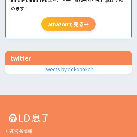
kindle unlimited
なら、３冊1,800円分が
初月無料
で読
めます！
amazonで見る➡
twitter
Tweets by dekobokob
運営者情報