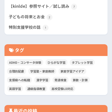
【kinlde】参照サイト／試し読み
7
子どもの将来とお金
2
特別支援学校の話
1
タグ
ADHD・コンサータ体験
ひらがな学習
タブレット学習
合理的配慮
学習塾・家庭教師
家庭学習アイデア
支援級への転籍
漢字学習
発達検査
算数・計算
英語学習
通級指導教室
高校受験LD対応
最近の投稿