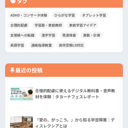
タグ
ADHD・コンサータ体験
ひらがな学習
タブレット学習
合理的配慮
学習塾・家庭教師
家庭学習アイデア
支援級への転籍
漢字学習
発達検査
算数・計算
英語学習
通級指導教室
高校受験LD対応
最近の投稿
合理的配慮に使えるデジタル教科書・音声教
材を体験｜タヨーナフェスレポート
『愛の、がっこう。』から知る学習障害│デ
ィスレクシアとは