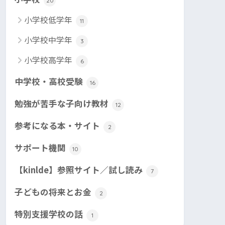
20
小学校低学年
11
小学校中学年
3
小学校高学年
6
中学校・高校受験
16
勉強が苦手な子向け教材
12
参考になる本・サイト
2
サポート機関
10
【kinlde】参照サイト／試し読み
7
子どもの将来とお金
2
特別支援学校の話
1